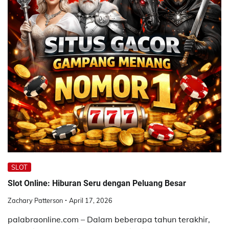
SLOT
Slot Online: Hiburan Seru dengan Peluang Besar
Zachary Patterson
April 17, 2026
palabraonline.com – Dalam beberapa tahun terakhir,