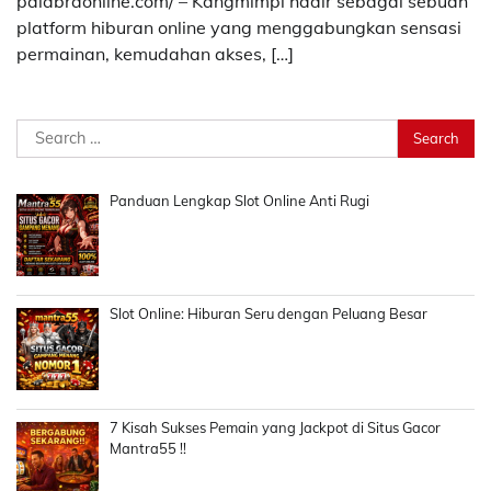
palabraonline.com/ – Kangmimpi hadir sebagai sebuah
platform hiburan online yang menggabungkan sensasi
permainan, kemudahan akses, […]
Search
for:
Panduan Lengkap Slot Online Anti Rugi
Slot Online: Hiburan Seru dengan Peluang Besar
7 Kisah Sukses Pemain yang Jackpot di Situs Gacor
Mantra55 !!