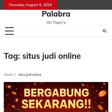
Skip
Thursday, August 6, 2026
to
Palabra
content
On Topic's
Tag:
situs judi online
Home
situs judi online