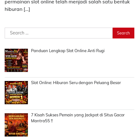
permainan slot online telah menjadi salah satu bentuk
hiburan […]
Search
for:
Panduan Lengkap Slot Online Anti Rugi
Slot Online: Hiburan Seru dengan Peluang Besar
7 Kisah Sukses Pemain yang Jackpot di Situs Gacor
Mantra55 !!