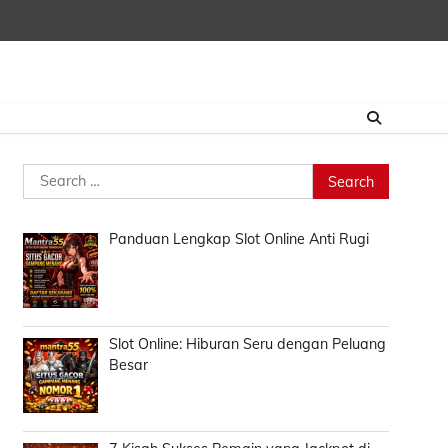
Search
for:
Panduan Lengkap Slot Online Anti Rugi
Slot Online: Hiburan Seru dengan Peluang
Besar