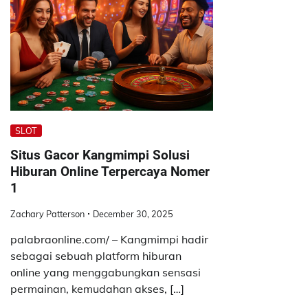
SLOT
Situs Gacor Kangmimpi Solusi
Hiburan Online Terpercaya Nomer
1
Zachary Patterson
December 30, 2025
palabraonline.com/ – Kangmimpi hadir
sebagai sebuah platform hiburan
online yang menggabungkan sensasi
permainan, kemudahan akses, […]