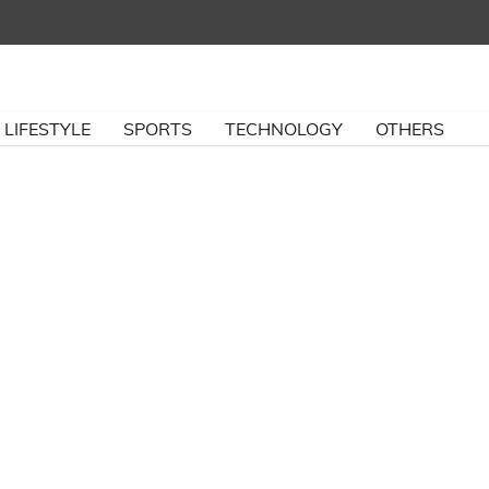
LIFESTYLE
SPORTS
TECHNOLOGY
OTHERS